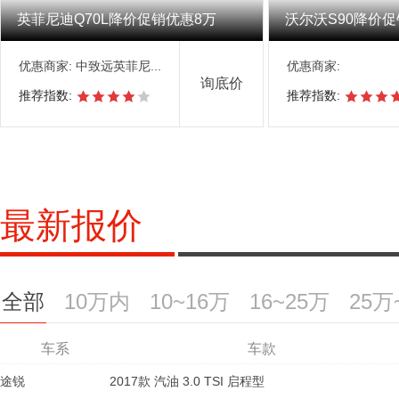
英菲尼迪Q70L降价促销优惠8万
沃尔沃S90降价促
优惠商家:
中致远英菲尼...
优惠商家:
询底价
推荐指数:
推荐指数:
最新报价
全部
10万内
10~16万
16~25万
25万
车系
车系
车系
车系
车系
车系
车系
车款
车款
车款
车款
车款
车款
车款
报
途锐
特顺
昂科拉
创界
马自达CX-8
大陆
2017款 柴油短轴 2.8T MT中顶商运型3座
2020款 15T AT进取型
2019款 2.5L 6AT 2WD豪华型
2019款 2.0T 两驱总统版 国VI
2019款 435T RS CVT两驱劲锐版
2017款 汽油 3.0 TSI 启程型
2017款 Panamera 4 Sport Turismo
40.5
8.5
Panamera Sport Turismo