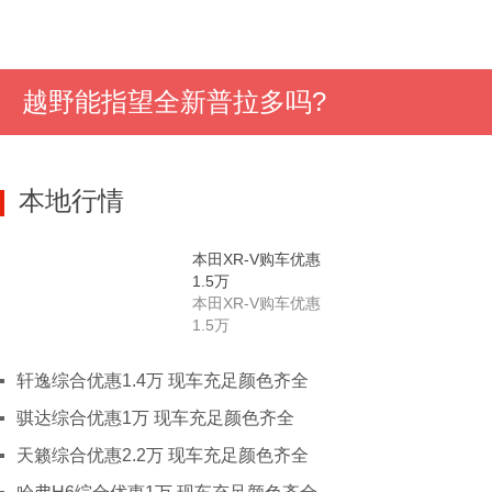
J
吉林
长春
吉林
四平
延边
通
一键询价
雪佛兰科鲁泽
长安CS55 PLUS
东风锐骐
东风风光风
江西
南昌
景德镇
萍乡
九江
一键询价
一键询价
一键询价
一键
江苏
南京
徐州
南通
常州
无
越野能指望全新普拉多吗?
L
辽宁
沈阳
大连
锦州
铁岭
鞍
N
宁夏
石嘴山
吴忠
本地行情
内蒙古
呼和浩特
包头
鄂尔多斯
Q
青海
西宁
本田XR-V购车优惠
S
山东
济南
滨州
东营
德州
菏
1.5万
莱芜
青岛
日照
泰安
潍
本田XR-V购车优惠
1.5万
淄博
山西
太原
临汾
大同
运城
晋
轩逸综合优惠1.4万 现车充足颜色齐全
朔州
忻州
吕梁
骐达综合优惠1万 现车充足颜色齐全
陕西
西安
榆林
渭南
宝鸡
汉
天籁综合优惠2.2万 现车充足颜色齐全
安康
商洛