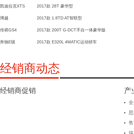
凯迪拉克XTS
宝骏530
创界
昂科拉GX
马自达CX-8
奔驰GLE AMG运动SUV
2018款 1.8L AT精英型 国V
2019款 435T CVT两驱逸锐版
2019款 2.0T AT两驱尊悦版 国VI
2019款 2.5L 6AT 4WD旗舰型
2020款 20T CVT两驱豪华型
2017款 28T 豪华型
2017款 AMG GLE 43 4MATIC特别版
28.0
9.7
MKC
博越
福瑞迪
昂科拉GX
轩逸·纯电
宝马2系
宝马Z4
宝马Z4
2019款 1.6L MT舒适版 国VI
2020款 20T CVT两驱舒适型
2019款 敞篷225i M运动设计套装
2019款 sDrive 25i M运动套装
2018款 智尊版
2017款 1.8TD AT智联型
2019款 sDrive 25i M运动曜夜套装
47.8
11.
传祺GS4
菱智V3
阅朗
柯迪亚克GT
大海狮
宝马2系
蔚来ET7
2019款 1.6L MT标准型 国Ⅵ
2019款 18T 自动互联精英型(国VI)
2018款 大海狮L 2.7L自动14座豪华型2TR
2019款 敞篷225i M运动设计套装
2019款 TSI330 两驱舒适版 国VI
2017款 200T G-DCT手自一体豪华版
2021款 100kWh 首发版
30.5
11.
奔驰E级
金杯海狮
昂希诺
北京EX3
蔚来ES6
蔚来ET7
沃尔沃V90
2018款 快运王 2.0L标准顶10座豪华型4G21C
2018款 1.6T 致尚版
2024款 75kWh
2021款 75kWh
2019款 R600 劲领版
2017款 E320L 4MATIC运动轿车
2022款 Cross Country B5 AWD 智尊版
44.8
10.
经销商动态
经销商促销
产
全
思
曝
售
瑞