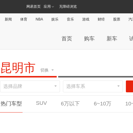
网易首页
应用
无障碍浏览
新闻
体育
NBA
娱乐
音乐
游戏
财经
股票
汽
首页
购车
新车
昆明市
切换
选择品牌
选择车系
广州
杭
SUV
热门车型
6万以下
6~10万
10
#
直辖市
北京
上海
天津
重庆
睿蓝汽车枫叶30x
哈弗二代大狗
红旗E-HS3
奔驰CLA级
奔驰CLA级
开瑞K60
长安UNI-T
江铃宝典
现代胜达
大众蔚揽
大众蔚揽
哪吒汽车哪吒U
五菱宏光PLUS
奔驰EQA
奔驰EQA
凯翼炫界
星途揽月
广汽集
荣威R
别克G
宝马
宝马
A
安徽
合肥
安庆
六安
阜阳
芜