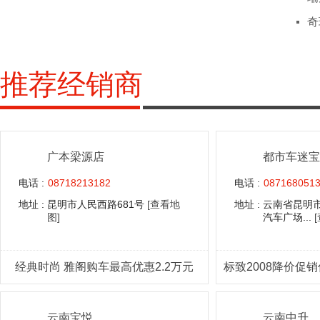
奇
推荐经销商
广本梁源店
都市车迷宝
电话 :
08718213182
电话 :
087168051
地址 :
昆明市人民西路681号
[查看地
地址 :
云南省昆明
图]
汽车广场...
经典时尚 雅阁购车最高优惠2.2万元
标致2008降价促销
云南宝悦
云南中升