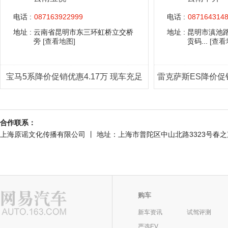
电话 :
087163922999
电话 :
087164314
地址 :
云南省昆明市东三环虹桥立交桥
地址 :
昆明市滇池路
旁
[查看地图]
贡码...
[查看
宝马5系降价促销优惠4.17万 现车充足
合作联系：
上海原谣文化传播有限公司 丨 地址：上海市普陀区中山北路3323号春之声大厦301室
购车
新车资讯
试驾评测
严选EV