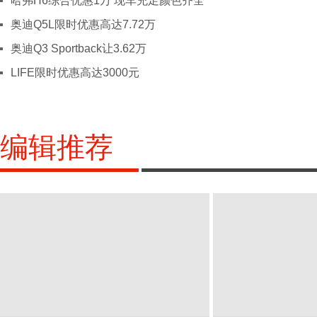
哈弗H6综合优惠1万 现车充足颜色齐全
四川
成都
绵阳
德阳
乐山
雅
奥迪Q5L限时优惠高达7.72万
X
西藏
拉萨
奥迪Q3 Sportback让3.62万
新疆
乌鲁木齐
克拉玛依
阿克苏
LIFE限时优惠高达3000元
Y
云南
昆明
玉溪
丽江
文山
大
保山
临沧
楚雄
迪庆
怒
红河
编辑推荐
Z
浙江
杭州
宁波
温州
嘉兴
金